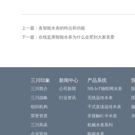
上一篇：各智能水表的特点和功能
下一篇：在线监测智能水表为什么会受到大家喜爱
三川印象
新闻中心
产品系统
三川简介
公司新闻
NB-IoT物联网水表
三川战略
行业资讯
无线远传水表
组织机构
干式直读远传水表
荣誉资质
非接触IC卡水表
三川风采
机械水表系列
企业宣传
电磁水表