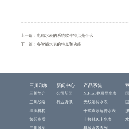
上一篇：电磁水表的系统软件特点是什么
下一篇：各智能水表的特点和功能
三川印象
新闻中心
产品系统
三川简介
公司新闻
NB-IoT物联网水表
三川战略
行业资讯
无线远传水表
组织机构
干式直读远传水表
荣誉资质
非接触IC卡水表
三川风采
机械水表系列